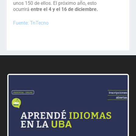
unos 150 de ellos. El próximo año, esto
ocurrirá
entre el 4 y el 16 de diciembre.
Fuente: TnTecno