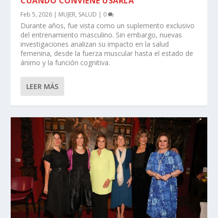
CUÁNDO CONVIENE USARLA
Feb 5, 2026
|
MUJER
,
SALUD
|
0
Durante años, fue vista como un suplemento exclusivo
del entrenamiento masculino. Sin embargo, nuevas
investigaciones analizan su impacto en la salud
femenina, desde la fuerza muscular hasta el estado de
ánimo y la función cognitiva.
LEER MÁS