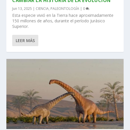
CAMBIAR LA HISTORIA DE LA EVOLUCIÓN
Jun 13, 2025
|
CIENCIA
,
PALEONTOLOGÍA
|
0
Esta especie vivió en la Tierra hace aproximadamente
150 millones de años, durante el período Jurásico
Superior.
LEER MÁS