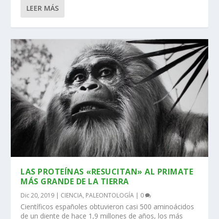
LEER MÁS
LAS PROTEÍNAS «RESUCITAN» AL PRIMATE
MÁS GRANDE DE LA TIERRA
Dic 20, 2019
|
CIENCIA
,
PALEONTOLOGÍA
|
0
Científicos españoles obtuvieron casi 500 aminoácidos
de un diente de hace 1,9 millones de años, los más