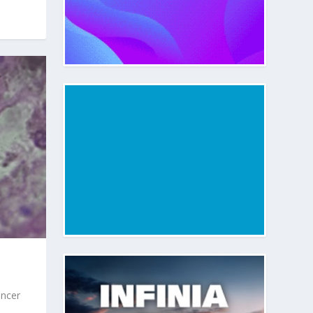
áncer