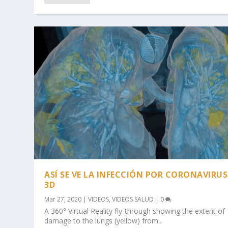
ASÍ SE VE LA INFECCIÓN POR CORONAVIRUS
3D
Mar 27, 2020
|
VIDEOS
,
VIDEOS SALUD
|
0
A 360° Virtual Reality fly-through showing the extent of
damage to the lungs (yellow) from...