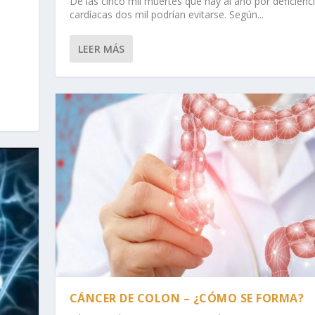
De las cinco mil muertes que hay al año por deficienc
cardíacas dos mil podrían evitarse. Según...
LEER MÁS
CÁNCER DE COLON – ¿CÓMO SE FORMA?