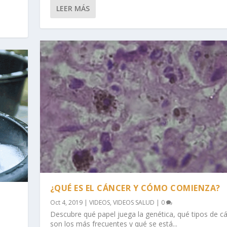
LEER MÁS
¿QUÉ ES EL CÁNCER Y CÓMO COMIENZA?
Oct 4, 2019
|
VIDEOS
,
VIDEOS SALUD
|
0
Descubre qué papel juega la genética, qué tipos de c
son los más frecuentes y qué se está...