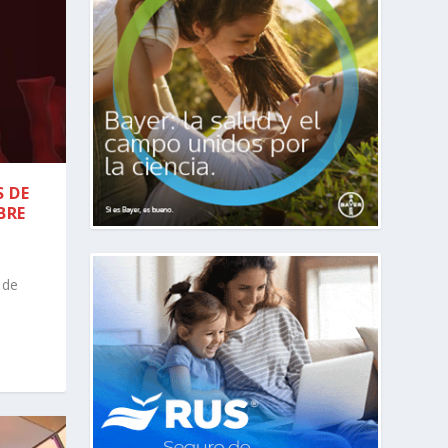
S DE
BRE
 de