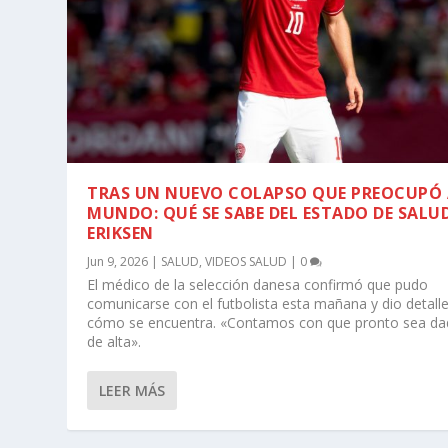
TRAS UN NUEVO COLAPSO QUE PREOCUPÓ 
MUNDO: QUÉ SE SABE DEL ESTADO DE SALU
ERIKSEN
Jun 9, 2026
|
SALUD
,
VIDEOS SALUD
|
0
El médico de la selección danesa confirmó que pudo
comunicarse con el futbolista esta mañana y dio detall
cómo se encuentra. «Contamos con que pronto sea d
de alta».
LEER MÁS