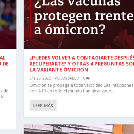
AL
¿PUEDES VOLVER A CONTAGIARTE DESPUÉ
D DE
RECUPERARTE? Y OTRAS 4 PREGUNTAS SO
LA VARIANTE ÓMICRON
Ene 28, 2022
|
VIDEOS SALUD
|
0
Ómicron se propaga a toda velocidad.Las infecciones
es de
covid-19 en todo el mundo han alcanzado...
ado
LEER MÁS