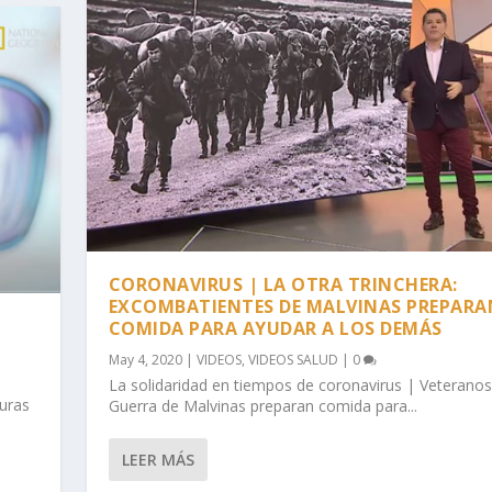
CORONAVIRUS | LA OTRA TRINCHERA:
EXCOMBATIENTES DE MALVINAS PREPARA
COMIDA PARA AYUDAR A LOS DEMÁS
May 4, 2020
|
VIDEOS
,
VIDEOS SALUD
|
0
La solidaridad en tiempos de coronavirus | Veteranos
guras
Guerra de Malvinas preparan comida para...
LEER MÁS