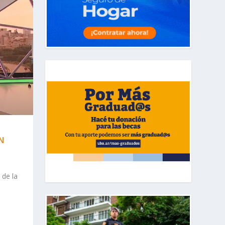
N
 de la