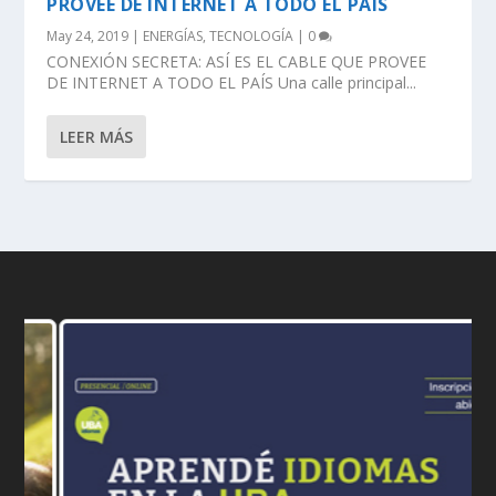
PROVEE DE INTERNET A TODO EL PAÍS
May 24, 2019
|
ENERGÍAS
,
TECNOLOGÍA
|
0
CONEXIÓN SECRETA: ASÍ ES EL CABLE QUE PROVEE
DE INTERNET A TODO EL PAÍS Una calle principal...
LEER MÁS