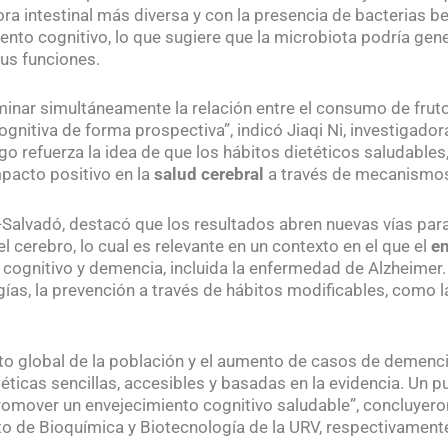
ra intestinal más diversa y con la presencia de bacterias be
nto cognitivo, lo que sugiere que la microbiota podría gene
sus funciones.
aminar simultáneamente la relación entre el consumo de frut
cognitiva de forma prospectiva”, indicó Jiaqi Ni, investigado
zgo refuerza la idea de que los hábitos dietéticos saludable
mpacto positivo en la
salud cerebral
a través de mecanismos
as-Salvadó, destacó que los resultados abren nuevas vías pa
l cerebro, lo cual es relevante en un contexto en el que el
e
 cognitivo y demencia, incluida la enfermedad de Alzheimer
gías, la prevención a través de hábitos modificables, como l
to global de la población y el aumento de casos de demencia
éticas sencillas, accesibles y basadas en la evidencia. Un 
romover un envejecimiento cognitivo saludable”, concluyero
to de Bioquímica y Biotecnología de la URV, respectivament