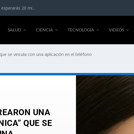
 esperarás 20 mi...
SALUD
CIENCIA
TECNOLOGÍA
VIDEOS
 que se vincula con una aplicación en el teléfono
CREARON UNA
NICA” QUE SE
UNA