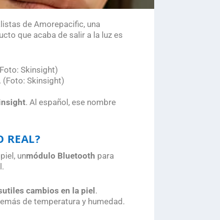
alistas de Amorepacific, una
ducto que acaba de salir a la luz es
 (Foto: Skinsight)
insight
. Al español, ese nombre
O REAL?
piel, un
módulo Bluetooth
para
l.
sutiles cambios en la piel
.
 además de temperatura y humedad.