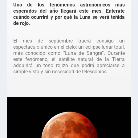
Uno de los fenómenos astronómicos más
esperados del año llegará este mes. Enterate
cuándo ocurrirá y por qué la Luna se verá teñida
de rojo.
El mes de septiembre traerá consigo un
espectáculo único en el cielo: un eclipse lunar total,
más conocido como “Luna de Sangre”. Durante
este fenómeno, el satélite natural de la Tierra
adquirirá un tono rojizo que podrá apreciarse a
simple vista y sin necesidad de telescopios.