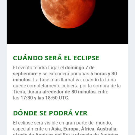
CUÁNDO SERÁ EL ECLIPSE
El evento tendrá lugar el
domingo 7 de
septiembre
y se extenderá por unas
5 horas y 30
minutos.
La fase más llamativa, cuando la Luna
quede completamente cubierta por la sombra de la
Tierra, durará
alrededor de 80 minutos
, entre
las
17:30 y las 18:50 UTC.
DÓNDE SE PODRÁ VER
El eclipse será visible en gran parte del mundo,
especialmente en
Asia, Europa, África, Australia,
el este de América del Sur y el oeste de América