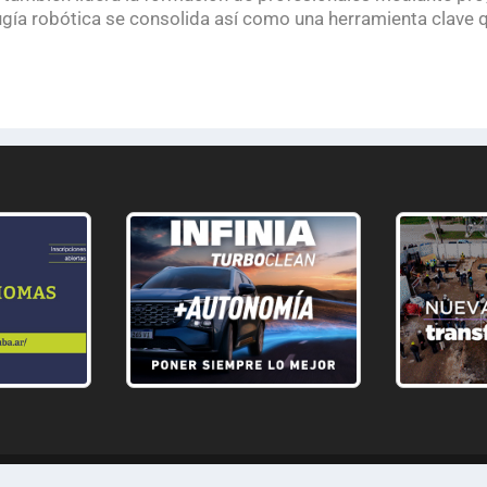
ugía robótica se consolida así como una herramienta clave qu
com |
byGM