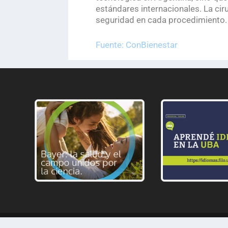
estándares internacionales. La cir
seguridad en cada procedimiento.
Fuente: ConBienestar
| 2026 © COPYRIGHT CIENCIA TECNO | Email: info@cienciatecno.