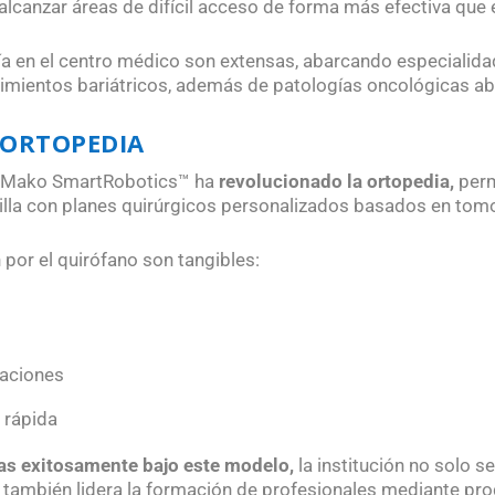
alcanzar áreas de difícil acceso de forma más efectiva que e
ía en el centro médico son extensas, abarcando especialida
edimientos bariátricos, además de patologías oncológicas a
 ORTOPEDIA
el Mako SmartRobotics™ ha
revolucionado la ortopedia,
perm
dilla con planes quirúrgicos personalizados basados en tom
por el quirófano son tangibles:
caciones
 rápida
das exitosamente bajo este modelo,
la institución no solo s
e también lidera la formación de profesionales mediante pr