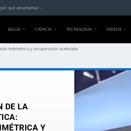
 por qué amamantar ...
SALUD
CIENCIA
TECNOLOGÍA
VIDEOS
cisión milimétrica y recuperación acelerada
N DE LA
ICA:
IMÉTRICA Y