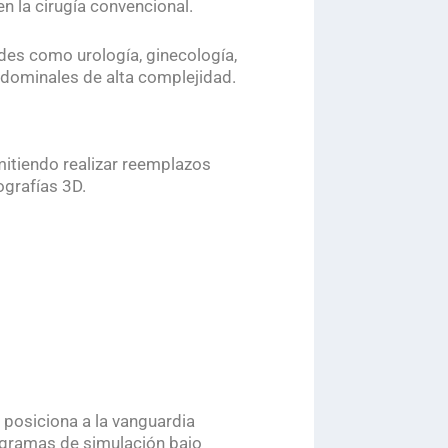
n la cirugía convencional.
des como urología, ginecología,
bdominales de alta complejidad.
itiendo realizar reemplazos
ografías 3D.
e posiciona a la vanguardia
ogramas de simulación bajo