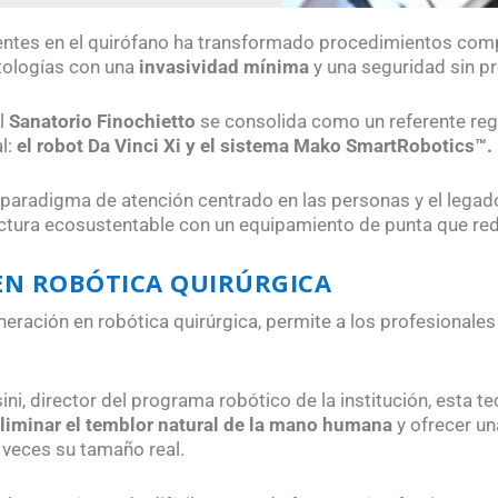
gentes en el quirófano ha transformado procedimientos comp
tologías con una
invasividad mínima
y una seguridad sin pre
el
Sanatorio Finochietto
se consolida como un referente regi
l:
el robot Da Vinci Xi y el sistema Mako SmartRobotics™.
n paradigma de atención centrado en las personas y el legad
ctura ecosustentable con un equipamiento de punta que rede
EN ROBÓTICA QUIRÚRGICA
eneración en robótica quirúrgica, permite a los profesionale
ini, director del programa robótico de la institución, esta 
liminar el temblor natural de la mano humana
y ofrecer un
 veces su tamaño real.